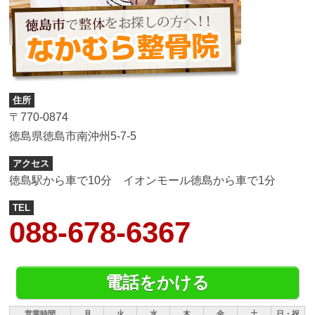
住所
〒770-0874
徳島県徳島市南沖州5-7-5
アクセス
徳島駅から車で10分 イオンモール徳島から車で1分
TEL
088-678-6367
電話をかける
営業時間
月
火
水
木
金
土
日・祝