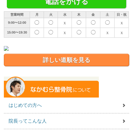
電話をかける
営業時間
月
火
水
木
金
土
日・祝
◯
◯
ｘ
◯
◯
◯
ｘ
9:00〜12:00
◯
◯
ｘ
◯
◯
ｘ
ｘ
15:00〜19:30
詳しい道順を見る
はじめての方へ
院長ってこんな人